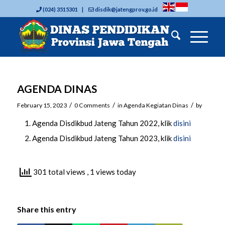
(024) 3515301 |
disdik@jatengprov.go.id
AGENDA DINAS
/
/
/
February 15, 2023
0 Comments
in
Agenda Kegiatan Dinas
by
Agenda Disdikbud Jateng Tahun 2022, klik
disini
Agenda Disdikbud Jateng Tahun 2023, klik
disini
301 total views
, 1 views today
Share this entry