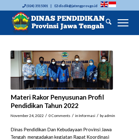
(024) 3515301 |
disdik@jatengprov.go.id
Materi Rakor Penyusunan Profil
Pendidikan Tahun 2022
/
/
/
November 24, 2022
0 Comments
in
Informasi
by
admin
Dinas Pendidikan Dan Kebudayaan Provinsi Jawa
Tengah mengadakan kegiatan Rapat Koordinasi