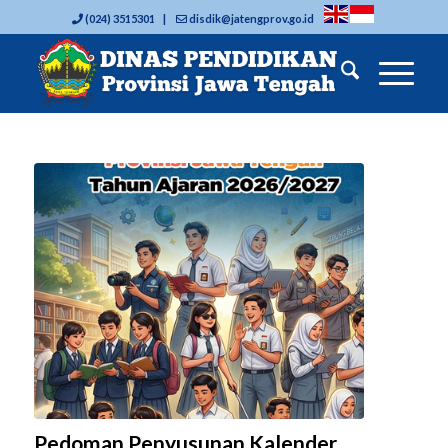
(024) 3515301 |
disdik@jatengprov.go.id
Pedoman Penyusunan Kalender